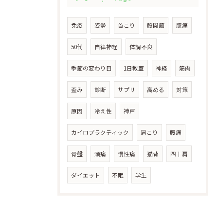
免疫
姿勢
首こり
股関節
膝痛
50代
自律神経
体調不良
季節の変わり目
1日教室
神経
筋肉
歪み
診断
サプリ
高める
対策
原因
冷え性
神戸
カイロプラクティック
肩こり
腰痛
骨盤
頭痛
慢性痛
猫背
四十肩
ダイエット
不眠
学生